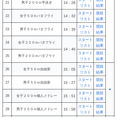
21
男子２００ｍ平泳ぎ
14：28
リスト
結果
スタート
競技
22
女子５０ｍバタフライ
14：32
リスト
結果
スタート
競技
23
男子５０ｍバタフライ
14：39
リスト
結果
スタート
競技
24
女子２００ｍバタフライ
リスト
結果
14：46
スタート
競技
25
男子２００ｍバタフライ
リスト
結果
スタート
競技
26
女子５０ｍ自由形
15：05
リスト
結果
スタート
競技
27
男子５０ｍ自由形
15：27
リスト
結果
●
スタート
競技
28
女子２００ｍ個人メドレー
15：51
リスト
結果
スタート
競技
29
男子２００ｍ個人メドレー
15：58
リスト
結果