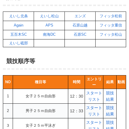
えいし北条
えいし松山
エンズ
フィッタ松前
Again
APS
石原山越
フィッタ重信
五百木SC
南海DC
石原SC
フィッタ松山
えいし砥部
競技順序等
エントリ
NO
種目等
時間
結果
動画
ー
スタート
競技
1
女子２５ｍ自由形
12：30
リスト
結果
スタート
競技
2
男子２５ｍ自由形
12：33
リスト
結果
スタート
競技
３
女子２５ｍ平泳ぎ
リスト
結果