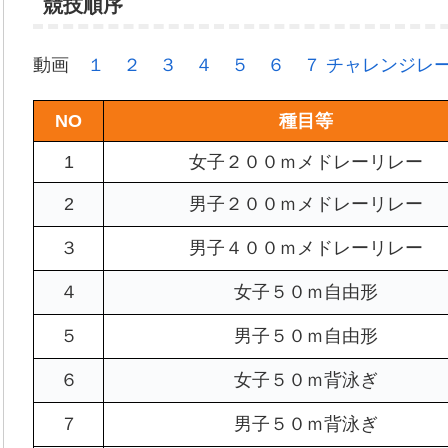
競技順序
動画
１
２
３
４
５
６
７
チャレンジレ
NO
種目等
1
女子２００ｍメドレーリレー
2
男子２００ｍメドレーリレー
３
男子４００ｍメドレーリレー
４
女子５０ｍ自由形
５
男子５０ｍ自由形
６
女子５０ｍ背泳ぎ
７
男子５０ｍ背泳ぎ