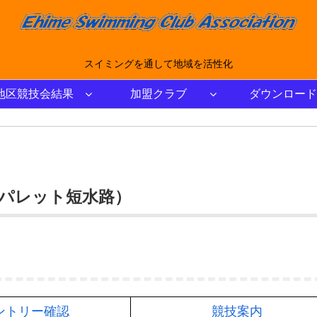
スイミングを通して地域を活性化
地区競技会結果
加盟クラブ
ダウンロード
クアパレット短水路）
ントリー確認
競技案内