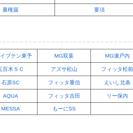
棄権届
要項
イブテン東予
MG双葉
MG瀬戸内
五百木ＳＣ
アズサ松山
フィッタ松
石原SC
フィッタ重信
えいし北条
AQUA
フィッタ吉田
リー保内
MESSA
もーにSS