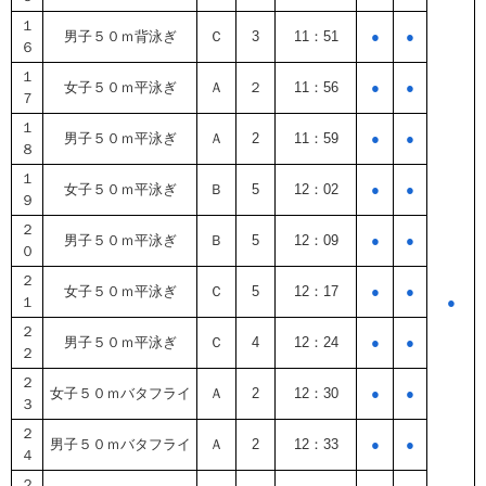
１
男子５０ｍ背泳ぎ
Ｃ
3
11：51
●
●
６
１
女子５０ｍ平泳ぎ
Ａ
２
11：56
●
●
７
１
男子５０ｍ平泳ぎ
Ａ
2
11：59
●
●
８
１
女子５０ｍ平泳ぎ
Ｂ
5
12：02
●
●
９
２
男子５０ｍ平泳ぎ
Ｂ
5
12：09
●
●
０
２
女子５０ｍ平泳ぎ
Ｃ
5
12：17
●
●
１
●
２
男子５０ｍ平泳ぎ
Ｃ
4
12：24
●
●
２
２
女子５０ｍバタフライ
Ａ
2
12：30
●
●
３
２
男子５０ｍバタフライ
Ａ
2
12：33
●
●
４
２