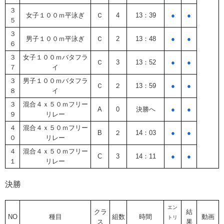
３
女子１００ｍ平泳ぎ
Ｃ
4
13：39
●
●
５
３
男子１００ｍ平泳ぎ
Ｃ
2
13：48
●
●
６
３
女子１００ｍバタフラ
Ｃ
3
13：52
●
●
７
イ
３
男子１００ｍバタフラ
Ｃ
２
13：59
●
●
８
イ
３
混合４ｘ５０ｍフリー
A
0
決勝へ
●
●
９
リレー
４
混合４ｘ５０ｍフリー
B
２
14：03
●
●
０
リレー
４
混合４ｘ５０ｍフリー
C
3
14：11
●
●
１
リレー
決勝
エン
クラ
結
NO
種目
組数
時間
動画
トリ
ス
果