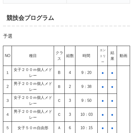
競技会プログラム
予選
エン
クラ
結
NO
種目
組数
時間
動画
トリ
ス
果
ー
女子２００ｍ個人メド
１
B
4
9：20
●
●
レー
男子２００ｍ個人メド
2
Ｂ
2
9：38
●
●
レー
女子２００ｍ個人メド
３
Ｃ
3
9：50
●
●
レー
男子２００ｍ個人メド
４
Ｃ
3
10：03
●
●
レー
５
女子５０ｍ自由形
Ａ
6
10：15
●
●