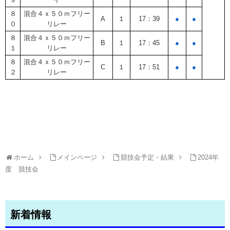
８
混合４ｘ５０ｍフリー
A
１
17：39
●
●
０
リレー
８
混合４ｘ５０ｍフリー
B
１
17：45
●
●
１
リレー
８
混合４ｘ５０ｍフリー
C
１
17：51
●
●
２
リレー
ホーム
メインページ
競技会予定・結果
2024年
度 競技会
新着情報