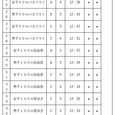
女子５０ｍバタフライ
Ｂ
4
12：36
●
●
５
２
男子５０ｍバタフライ
Ｂ
3
12：42
●
●
６
２
女子５０ｍバタフライ
Ｃ
3
12：47
●
●
７
２
男子５０ｍバタフライ
Ｃ
4
12：51
●
●
８
２
女子１００ｍ自由形
Ｂ
3
12：57
●
●
９
３
男子１００ｍ自由形
Ｂ
3
13：04
●
●
０
３
女子１００ｍ自由形
Ｃ
4
13：10
●
●
１
３
男子１００ｍ自由形
Ｃ
4
13：18
●
●
２
３
女子１００ｍ背泳ぎ
Ｃ
3
13：26
●
●
３
３
男子１００ｍ背泳ぎ
Ｃ
3
13：33
●
●
４