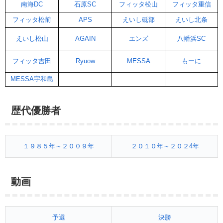
南海DC
石原SC
フィッタ松山
フィッタ重信
フィッタ松前
APS
えいし砥部
えいし北条
えいし松山
AGAIN
エンズ
八幡浜SC
フィッタ吉田
Ryuow
MESSA
もーに
MESSA宇和島
歴代優勝者
１９８５年～２００９年
２０１０年～２０２4年
動画
予選
決勝