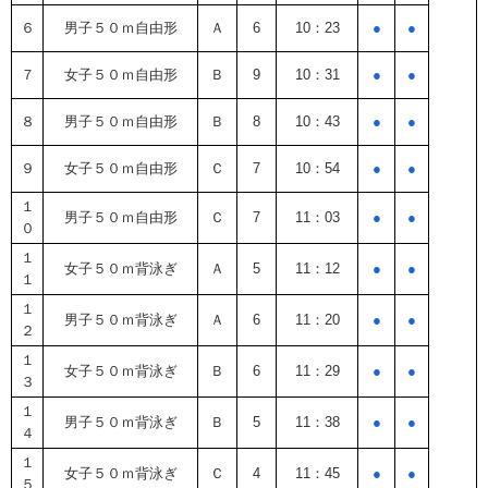
６
男子５０ｍ自由形
Ａ
6
10：23
●
●
７
女子５０ｍ自由形
Ｂ
9
10：31
●
●
８
男子５０ｍ自由形
Ｂ
8
10：43
●
●
９
女子５０ｍ自由形
Ｃ
7
10：54
●
●
１
男子５０ｍ自由形
Ｃ
7
11：03
●
●
０
１
女子５０ｍ背泳ぎ
Ａ
5
11：12
●
●
１
１
男子５０ｍ背泳ぎ
Ａ
6
11：20
●
●
２
１
女子５０ｍ背泳ぎ
Ｂ
6
11：29
●
●
３
１
男子５０ｍ背泳ぎ
Ｂ
5
11：38
●
●
４
１
女子５０ｍ背泳ぎ
Ｃ
4
11：45
●
●
５