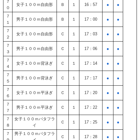
７
女子１００ｍ自由形
Ｂ
１
16：57
●
●
０
７
男子１００ｍ自由形
Ｂ
１
17：00
●
●
１
７
女子１００ｍ自由形
Ｃ
１
17：03
●
●
２
７
男子１００ｍ自由形
Ｃ
１
17：06
●
●
３
７
女子１００ｍ背泳ぎ
Ｃ
１
17：14
●
●
４
７
男子１００ｍ背泳ぎ
Ｃ
１
17：17
●
●
５
７
女子１００ｍ平泳ぎ
Ｃ
１
17：20
●
●
６
７
男子１００ｍ平泳ぎ
Ｃ
１
17：22
●
●
７
７
女子１００ｍバタフラ
Ｃ
１
17：25
●
●
８
イ
７
男子１００ｍバタフラ
Ｃ
１
17：28
●
●
９
イ