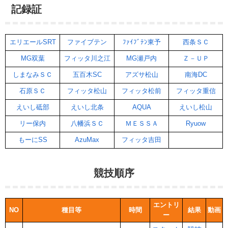
記録証
エリエールSRT
ファイブテン
ﾌｧｲﾌﾞﾃﾝ東予
西条ＳＣ
MG双葉
フィッタ川之江
MG瀬戸内
Ｚ－ＵＰ
しまなみＳＣ
五百木SC
アズサ松山
南海DC
石原ＳＣ
フィッタ松山
フィッタ松前
フィッタ重信
えいし砥部
えいし北条
AQUA
えいし松山
リー保内
八幡浜ＳＣ
ＭＥＳＳＡ
Ryuow
もーにSS
AzuMax
フィッタ吉田
競技順序
エントリ
NO
種目等
時間
結果
動画
ー